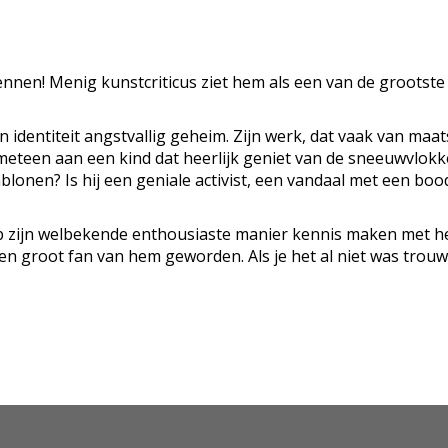
rt kennen! Menig kunstcriticus ziet hem als een van de grootst
jn identiteit angstvallig geheim. Zijn werk, dat vaak van maa
meteen aan een kind dat heerlijk geniet van de sneeuwvlokke
jablonen? Is hij een geniale activist, een vandaal met een b
op zijn welbekende enthousiaste manier kennis maken met h
en groot fan van hem geworden. Als je het al niet was trou