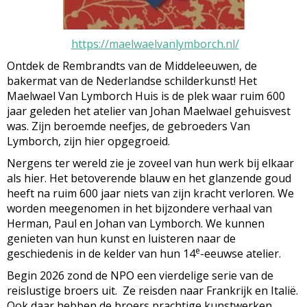
https://maelwaelvanlymborch.nl/
Ontdek de Rembrandts van de Middeleeuwen, de
bakermat van de Nederlandse schilderkunst! Het
Maelwael Van Lymborch Huis is de plek waar ruim 600
jaar geleden het atelier van Johan Maelwael gehuisvest
was. Zijn beroemde neefjes, de gebroeders Van
Lymborch, zijn hier opgegroeid.
Nergens ter wereld zie je zoveel van hun werk bij elkaar
als hier. Het betoverende blauw en het glanzende goud
heeft na ruim 600 jaar niets van zijn kracht verloren. We
worden meegenomen in het bijzondere verhaal van
Herman, Paul en Johan van Lymborch. We kunnen
genieten van hun kunst en luisteren naar de
e
geschiedenis in de kelder van hun 14
-eeuwse atelier.
Begin 2026 zond de NPO een vierdelige serie van de
reislustige broers uit. Ze reisden naar Frankrijk en Italië.
Ook daar hebben de broers prachtige kunstwerken